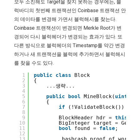
모두 소진해도 Target을 찾지 못하는 경우에는, 블
럭바디의 첫번째 트랜잭션인 Coinbase 트랜잭션 안
의 데이타를 변경해 가면서 블럭해시를 찾는다.
Coinbase 트랜잭션이 변경되면 Merkle Root가 변
경되어 다시 블럭헤더가 변경되는 효과가 있다. 또
다른 방식으로 블럭헤더의 Timestamp를 약간 변경
하거나 새 트랜잭션을 블럭에 추가하면서 블럭해시
를 찾을 수도 있다.
1
public
class
Block
2
{
3
...생략...
4
5
public
bool
MineBlock(
uint
sta
6
{
7
if
(!ValidateBlock()) 
retu
8
9
BlockHeader hdr = 
this
.Hea
10
BigInteger target = GetTar
11
bool
found = 
false
;
12
13
hashcash proof of work