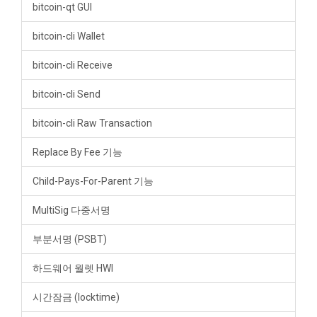
bitcoin-qt GUI
bitcoin-cli Wallet
bitcoin-cli Receive
bitcoin-cli Send
bitcoin-cli Raw Transaction
Replace By Fee 기능
Child-Pays-For-Parent 기능
MultiSig 다중서명
부분서명 (PSBT)
하드웨어 월렛 HWI
시간잠금 (locktime)