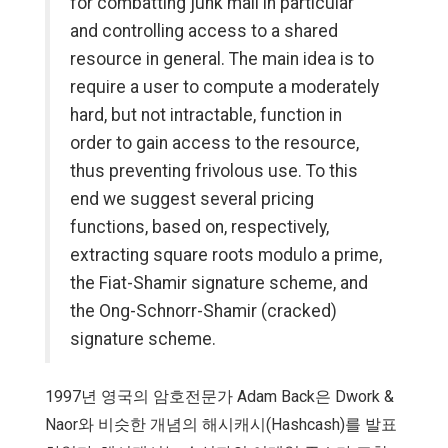
for combatting junk mail in particular
and controlling access to a shared
resource in general. The main idea is to
require a user to compute a moderately
hard, but not intractable, function in
order to gain access to the resource,
thus preventing frivolous use. To this
end we suggest several pricing
functions, based on, respectively,
extracting square roots modulo a prime,
the Fiat-Shamir signature scheme, and
the Ong-Schnorr-Shamir (cracked)
signature scheme.
1997년 영국의 암호전문가 Adam Back은 Dwork &
Naor와 비슷한 개념의 해시캐시(Hashcash)를 발표