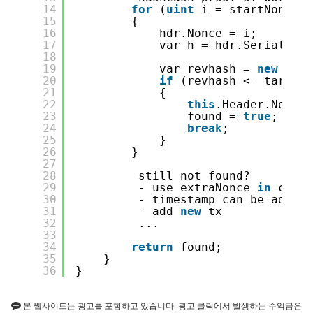
14
for
(
uint
i = startNonce; 
15
{
16
hdr.Nonce = i;
17
var h = hdr.Serialize(
18
19
var revhash = 
new
BigI
20
if
(revhash <= target)
21
{
22
this
.Header.Nonce 
23
found = 
true
;
24
break
;
25
}
26
}
27
28
still not found?
29
- use extraNonce 
in
coinb
30
- timestamp can be adjust
31
- add 
new
tx 
32
...
33
34
return
found;
35
}
36
}
본 웹사이트는 광고를 포함하고 있습니다. 광고 클릭에서 발생하는 수익금은