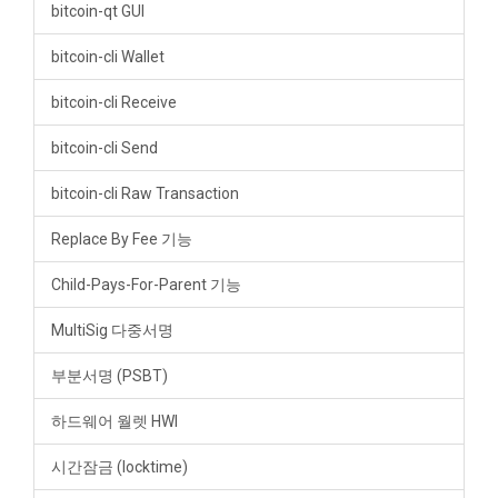
bitcoin-qt GUI
bitcoin-cli Wallet
bitcoin-cli Receive
bitcoin-cli Send
bitcoin-cli Raw Transaction
Replace By Fee 기능
Child-Pays-For-Parent 기능
MultiSig 다중서명
부분서명 (PSBT)
하드웨어 월렛 HWI
시간잠금 (locktime)