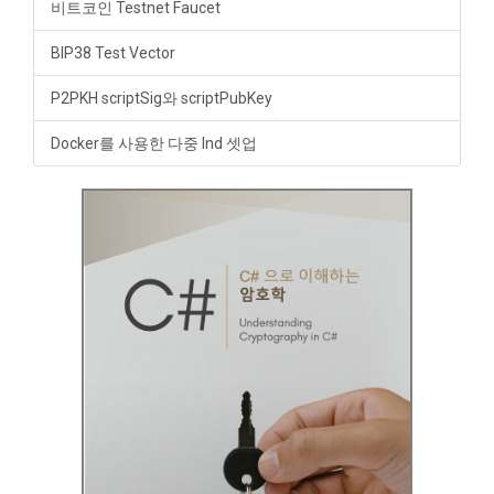
비트코인 Testnet Faucet
BIP38 Test Vector
P2PKH scriptSig와 scriptPubKey
Docker를 사용한 다중 lnd 셋업