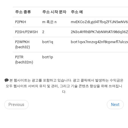
주소 종류
주소 시작 문자
주소 예
P2PKH
m 혹은 n
mvEKCoZdLyjd4TfbqZFfJN5wNV
P2SH/P2WSH
2
2N3oAYRhBPK7xbNWtATi98dq36
P2WPKH
bcrt1q
bcrt1qvx7nnzvg42nf8cpnwfl7ulcz
(bech32)
P2TR
bcrt1p
(bech32m)
본 웹사이트는 광고를 포함하고 있습니다. 광고 클릭에서 발생하는 수익금은
모두 웹사이트 서버의 유지 및 관리, 그리고 기술 콘텐츠 향상을 위해 쓰여집니
다.
Previous
Next