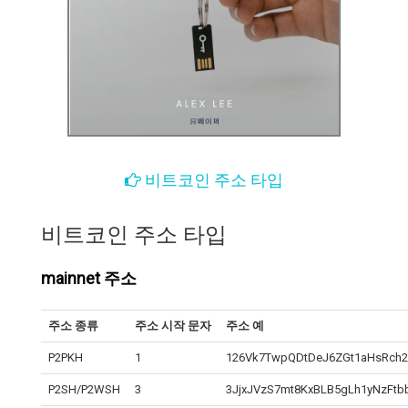
비트코인 주소 타입
비트코인 주소 타입
mainnet 주소
주소 종류
주소 시작 문자
주소 예
P2PKH
1
126Vk7TwpQDtDeJ6ZGt1aHsRch
P2SH/P2WSH
3
3JjxJVzS7mt8KxBLB5gLh1yNzFtb