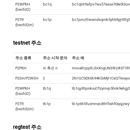
P2WPKH
bc1q
bc1qlnt9afpv7wu57exue7t8e5t3uv
(bech32)
P2TR
bc1p
bc1pmzfrwwndsqmk5yh69yjr5lfgf
(bech32m)
testnet 주소
주소 종류
주소 시작 문자
주소 예
P2PKH
m 혹은 n
mvoaRcppRJ3xXngUN3WzA971R
P2SH/P2WSH
2
2N1GC92K6h94KGiMjt1CeQT6vayo
P2WPKH
tb1q
tb1qy3hpnkvul7lzyrnvp5hnk9ehgj5
(bech32)
P2TR
tb1p
tb1p6h5fuzmnvpdthf5shf0qqjzwy
(bech32m)
regtest 주소