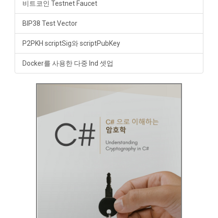
비트코인 Testnet Faucet
BIP38 Test Vector
P2PKH scriptSig와 scriptPubKey
Docker를 사용한 다중 lnd 셋업