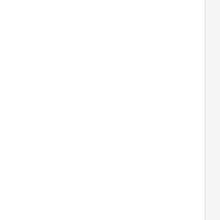
  
  
  
  
  
  
  
  
  
  
  
  
  
  
  
  
  
  
  
  
  
  
  
  
  