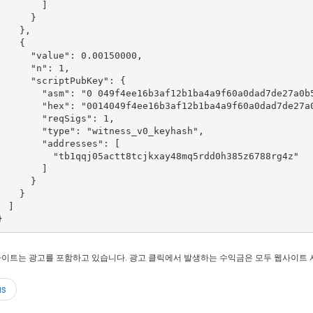
        ]

      }

    },

    {

      "value": 0.00150000,

      "n": 1,

      "scriptPubKey": {

        "asm": "0 049f4ee16b3af12b1ba4a9f60a0dad7de27a0b5
        "hex": "0014049f4ee16b3af12b1ba4a9f60a0dad7de27a0
        "reqSigs": 1,

        "type": "witness_v0_keyhash",

        "addresses": [

          "tb1qqj05actt8tcjkxay48mq5rdd0h385z6788rg4z"

        ]

      }

    }

 ]

사이트는 광고를 포함하고 있습니다. 광고 클릭에서 발생하는 수익금은 모두 웹사이트 서
us