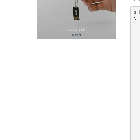
$ 
{

  
  
  
  
  
  
  
  
  
  
  
  
  
  
  
  
  
  
  
  
  