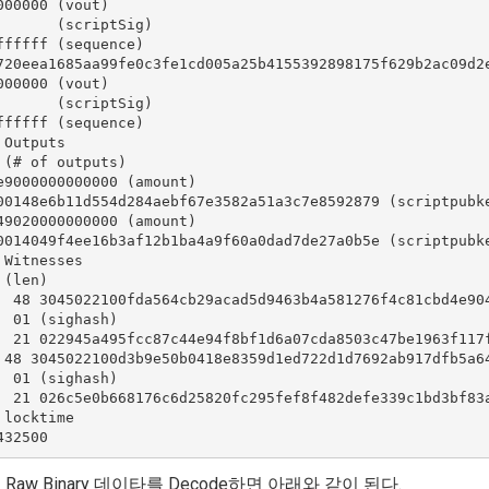
000000 (vout)

       (scriptSig)

ffffff (sequence)

720eea1685aa99fe0c3fe1cd005a25b4155392898175f629b2ac09d2e
000000 (vout)

       (scriptSig)

ffffff (sequence)

 Outputs

 (# of outputs)

e9000000000000 (amount)

00148e6b11d554d284aebf67e3582a51a3c7e8592879 (scriptpubke
49020000000000 (amount)

0014049f4ee16b3af12b1ba4a9f60a0dad7de27a0b5e (scriptpubke
 Witnesses

 (len)

  48 3045022100fda564cb29acad5d9463b4a581276f4c81cbd4e90
  01 (sighash)

  21 022945a495fcc87c44e94f8bf1d6a07cda8503c47be1963f117f
 48 3045022100d3b9e50b0418e8359d1ed722d1d7692ab917dfb5a6
  01 (sighash)

  21 026c5e0b668176c6d25820fc295fef8f482defe339c1bd3bf83a
 locktime

 Raw Binary 데이타를 Decode하면 아래와 같이 된다.