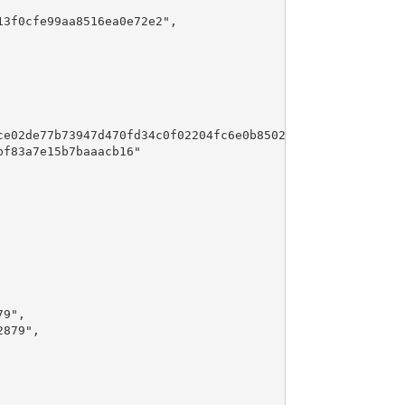
3f0cfe99aa8516ea0e72e2",

ce02de77b73947d470fd34c0f02204fc6e0b8502c0d00a314119e367c
f83a7e15b7baaacb16"

9",

879",
