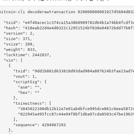
bitcoin-cli decoderawtransaction 020000000001027d5684d83
  "txid": "e4f40acec1c374ca15a38b0909782d64b1a74bb4fcdf3c
  "hash": "418eab22d4e4d0322c12951524bf830e048726dd77b8f7
  "version": 2,

  "size": 371,

  "vsize": 209,

  "weight": 833,

  "locktime": 2442037,

  "vin": [

    {

      "txid": "9dd1b881d633810d93dad984a807624b3fae23ad7e
      "vout": 1,

      "scriptSig": {

        "asm": "",

        "hex": ""

      },

      "txinwitness": [

        "3045022100db12b12a7e01ab4bfce995dce861c0eea5872
        "022945a495fcc87c44e94f8bf1d6a07cda8503c47be1963f
      ],

      "sequence": 4294967293

    },
