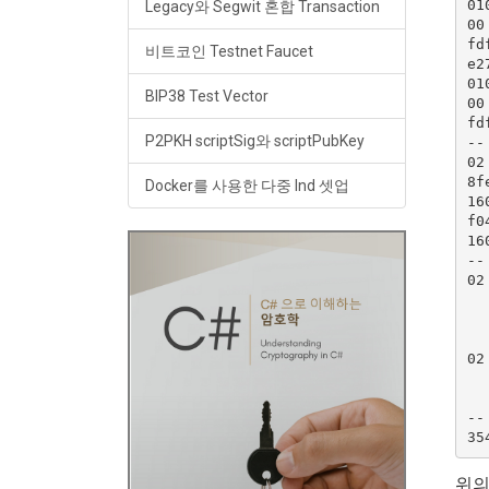
01
Legacy와 Segwit 혼합 Transaction
00
fd
비트코인 Testnet Faucet
e2
01
BIP38 Test Vector
00
fd
P2PKH scriptSig와 scriptPubKey
--
02
8f
Docker를 사용한 다중 lnd 셋업
16
f0
16
--
02
  
  
  
02
  
  
--
위의