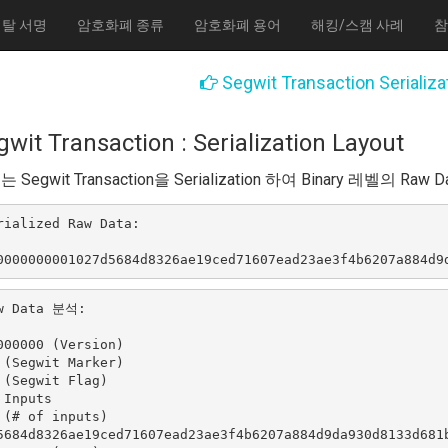
탈 서명
암호화폐 종류
암호화폐 용어
해킹/스캠 사례
참
Segwit Transaction Serializa
gwit Transaction : Serialization Layout
 Segwit Transaction을 Serialization 하여 Binary 레벨의 Ra
rialized Raw Data:

w Data 분석:

000000 (Version)

 (Segwit Marker)

 (Segwit Flag)

 Inputs

 (# of inputs)

5684d8326ae19ced71607ead23ae3f4b6207a884d9da930d8133d681b