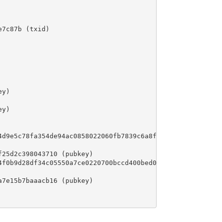
7c87b (txid)

y)

y)

4d9e5c78fa354de94ac0858022060fb7839c6a8fd33e0df6fef9d0fcb
25d2c398043710 (pubkey)

4f0b9d28df34c05550a7ce0220700bccd400bed029c5a73627156e02a
7e15b7baaacb16 (pubkey)
