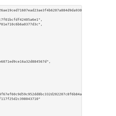
26ae19ced71607ead23ae3f4b6207a884d9da930d8133d681b8d19d0
7f01bcfdf42405a6e1",

01e710c6b6a0377d3c",

6071ed9ce16a32d884567d",

4f67ef60c9d59c952dd8bc332d202207c8f6b84a1f99ee61f624dfa51
117f25d2c398043710"
