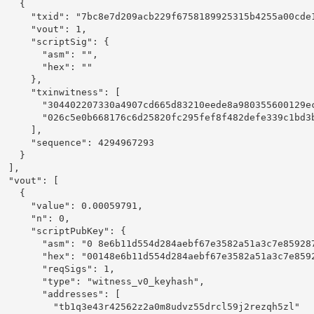
    {

      "txid": "7bc8e7d209acb229f6758189925315b4255a00cde1
      "vout": 1,

      "scriptSig": {

        "asm": "",

        "hex": ""

      },

      "txinwitness": [

        "304402207330a4907cd665d83210eede8a980355600129e
        "026c5e0b668176c6d25820fc295fef8f482defe339c1bd3b
      ],

      "sequence": 4294967293

    }

  ],

  "vout": [

    {

      "value": 0.00059791,

      "n": 0,

      "scriptPubKey": {

        "asm": "0 8e6b11d554d284aebf67e3582a51a3c7e859287
        "hex": "00148e6b11d554d284aebf67e3582a51a3c7e8592
        "reqSigs": 1,

        "type": "witness_v0_keyhash",

        "addresses": [

          "tb1q3e43r42562z2a0m8udvz55drcl59j2rezqh5zl"
