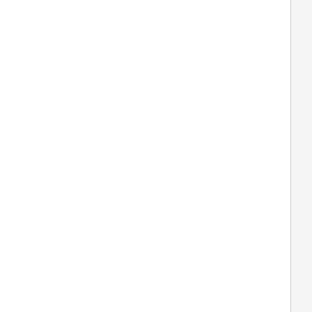
  
  
  
  
  
  
  
  
  
  
  
  
  
  
  
  
  
  
  
  
  
  
  
  
  