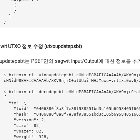
      {

      }

    ]

iwit UTXO 정보 수정 (utxoupdatepsbt)
oupdatepsbt는 PSBT안의 segwit Input/Output에 대한 정보를 
  $ bitcoin-cli utxoupdatepsbt cHNidP8BAFICAAAAAb/XKV9nj
  cHNidP8BAFICAAAAAb/XKV9njrC+atUUaiTMHJMoxu+vrtIxi0ov6/
  $ bitcoin-cli decodepsbt cHNidP8BAFICAAAAAb/XKV9njrC+a
 {

    "tx": {

      "txid": "0406880f8a8f7e38f938551bd3c105b69584051663
      "hash": "0406880f8a8f7e38f938551bd3c105b69584051663
      "version": 2,

      "size": 82,

      "vsize": 82,

      "weight": 328,
