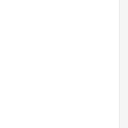
  
  
  
  
  
  
  
  
  
  
  
  
  
  
  
  
  
  
  
  
  
  
  
  
  