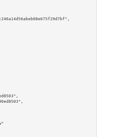
246a14d56abeb08e675f29d7bf",

d8503",

0ed8503",

"
