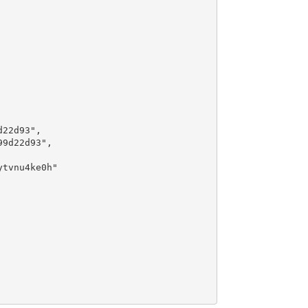
22d93",

9d22d93",

tvnu4ke0h"
