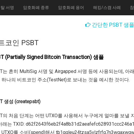
탈 서명
암호화폐 종류
암호화폐 용어
해킹/스캠 사례
참
간단한 PSBT 샘
트코인 PSBT
T (Partially Signed Bitcoin Transaction) 샘플
BT는 흔히 MultiSig 서명 및 Airgapped 서명 등에 사용되는데
 하나의 비트코인 주소(TestNet)로 보내는 것을 예시한 것이다.
T 생성 (createpsbt)
BT의 처음 단계는 어떤 UTXO를 사용해서 누구에게 얼마를 보낼 
아래는 TXID: d62f2643f6eb2f4a8b31d2aeafefc628931ccc246a14
UTXO를 소비(spend)해서 tb1qqleu24tzsa5vlzfrfg7n3wqaxw