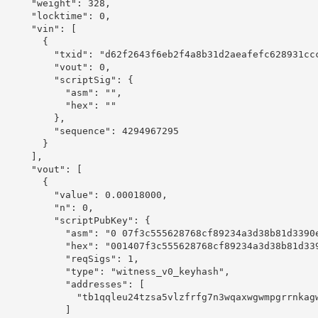
      "weight": 328,

      "locktime": 0,

      "vin": [

        {

          "txid": "d62f2643f6eb2f4a8b31d2aeafefc628931ccc
          "vout": 0,

          "scriptSig": {

            "asm": "",

            "hex": ""

          },

          "sequence": 4294967295

        }

      ],

      "vout": [

        {

          "value": 0.00018000,

          "n": 0,

          "scriptPubKey": {

            "asm": "0 07f3c555628768cf89234a3d38b81d3390e
            "hex": "001407f3c555628768cf89234a3d38b81d339
            "reqSigs": 1,

            "type": "witness_v0_keyhash",

            "addresses": [

              "tb1qqleu24tzsa5vlzfrfg7n3wqaxwgwmpgrrnkagw
            ]
