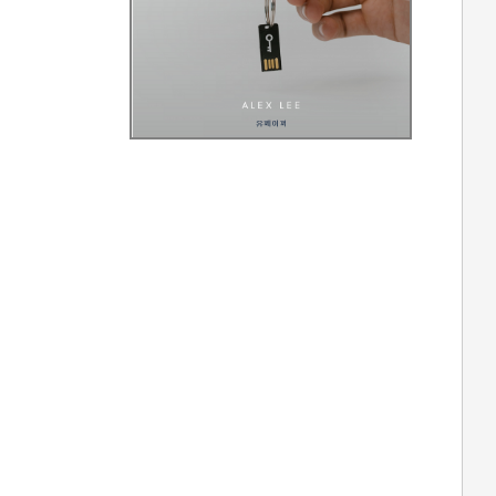
  
  
  
  
  
  
  
  
  
  
  
  
  
  
  
  
  
  
  
  
  
  
  
  
  