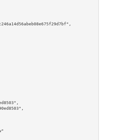
246a14d56abeb08e675f29d7bf",

d8503",

0ed8503",

"
