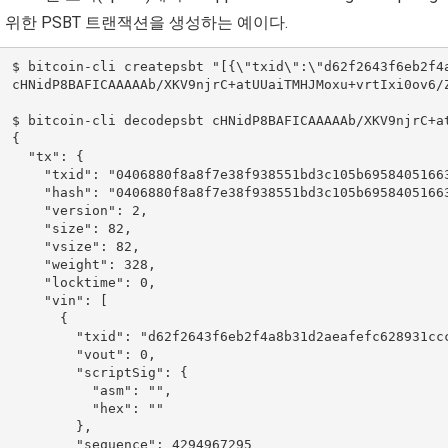
 위한 PSBT 트랜잭션을 생성하는 예이다.
  $ bitcoin-cli createpsbt "[{\"txid\":\"d62f2643f6eb2f4
  cHNidP8BAFICAAAAAb/XKV9njrC+atUUaiTMHJMoxu+vrtIxi0ov6/Z
  $ bitcoin-cli decodepsbt cHNidP8BAFICAAAAAb/XKV9njrC+a
 {

    "tx": {

      "txid": "0406880f8a8f7e38f938551bd3c105b69584051663
      "hash": "0406880f8a8f7e38f938551bd3c105b69584051663
      "version": 2,

      "size": 82,

      "vsize": 82,

      "weight": 328,

      "locktime": 0,

      "vin": [

        {

          "txid": "d62f2643f6eb2f4a8b31d2aeafefc628931ccc
          "vout": 0,

          "scriptSig": {

            "asm": "",

            "hex": ""

          },

          "sequence": 4294967295
