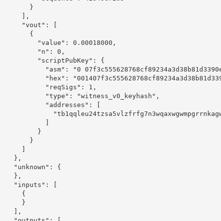
        }

      ],

      "vout": [

        {

          "value": 0.00018000,

          "n": 0,

          "scriptPubKey": {

            "asm": "0 07f3c555628768cf89234a3d38b81d3390e
            "hex": "001407f3c555628768cf89234a3d38b81d339
            "reqSigs": 1,

            "type": "witness_v0_keyhash",

            "addresses": [

              "tb1qqleu24tzsa5vlzfrfg7n3wqaxwgwmpgrrnkagw
            ]

          }

        }

      ]

    },

    "unknown": {

    },

    "inputs": [

      {

      }

    ],

    "outputs": [
