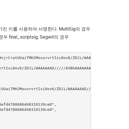
 가진 키를 사용하여 서명한다. MultiSig의 경우
al_scriptsig, Segwit의 경우
9njrC+atUUaiTMHJMoxu+vrtIxi0ov6/ZDJi/WAAAAAAD/////AVBGAAA
vrtIxi0ov6/ZDJi/WAAAAAAD/////AVBGAAAAAAAAFgAUB/PFVWKHaM+
tUUaiTMHJMoxu+vrtIxi0ov6/ZDJi/WAAAAAAD/////AVBGAAAAAAAAF
efd4780686d48310139ce0",

efd4780686d48310139ce0",
