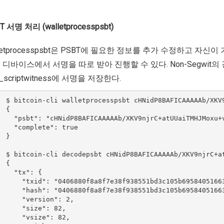
T 서명 처리 (walletprocesspsbt)
lletprocesspsbt은 PSBT에 필요한 정보를 추가 수정하고 자신이
디바이스에서 서명을 따로 받아 진행할 수 있다. Non-Segwit의 경우 fin
al_scriptwitness에 서명을 저장한다.
  $ bitcoin-cli walletprocesspsbt cHNidP8BAFICAAAAAb/XKV
 {

    "psbt": "cHNidP8BAFICAAAAAb/XKV9njrC+atUUaiTMHJMoxu+
    "complete": true

 }

  $ bitcoin-cli decodepsbt cHNidP8BAFICAAAAAb/XKV9njrC+a
 {

    "tx": {

      "txid": "0406880f8a8f7e38f938551bd3c105b69584051663
      "hash": "0406880f8a8f7e38f938551bd3c105b69584051663
      "version": 2,

      "size": 82,

      "vsize": 82,
