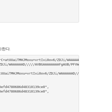
추가한다.
rC+atUUaiTMHJMoxu+vrtIxi0ov6/ZDJi/WAAAAAAD/////AVBGAAAAAA
ZDJi/WAAAAAAD/////AVBGAAAAAAAAFgAUB/PFVWKHaM+JI0o9OLgdM5D
tUUaiTMHJMoxu+vrtIxi0ov6/ZDJi/WAAAAAAD/////AVBGAAAAAAAAFg
efd4780686d48310139ce0",

efd4780686d48310139ce0",
