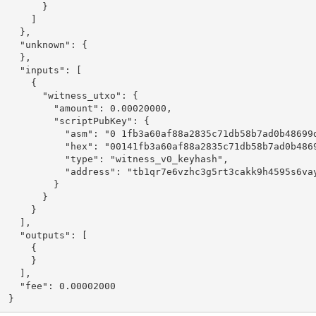
        }

      ]

    },

    "unknown": {

    },

    "inputs": [

      {

        "witness_utxo": {

          "amount": 0.00020000,

          "scriptPubKey": {

            "asm": "0 1fb3a60af88a2835c71db58b7ad0b48699d
            "hex": "00141fb3a60af88a2835c71db58b7ad0b4869
            "type": "witness_v0_keyhash",

            "address": "tb1qr7e6vzhc3g5rt3cakk9h4595s6vay
          }

        }

      }

    ],

    "outputs": [

      {

      }

    ],

    "fee": 0.00002000
