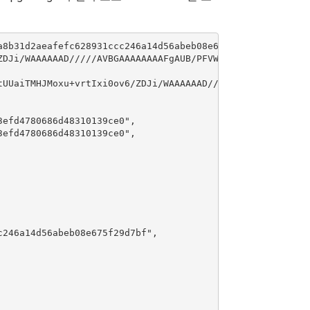
a8b31d2aeafefc628931ccc246a14d56abeb08e675f29d7bf\",\"vou
DJi/WAAAAAAD/////AVBGAAAAAAAAFgAUB/PFVWKHaM+JI0o9OLgdM5D
tUUaiTMHJMoxu+vrtIxi0ov6/ZDJi/WAAAAAAD/////AVBGAAAAAAAAFg
efd4780686d48310139ce0",

efd4780686d48310139ce0",

246a14d56abeb08e675f29d7bf",
