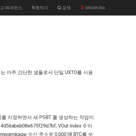
고 레퍼런스
후원하기
검색
bitcoin.bio
플
, 아래는 아주 간단한 샘플로서 단일 UXTO를 사용
지를 지정하면서 새 PSBT 를 생성하는 작업이
d56abeb08e675f29d7bf, VOut Index: 0 이
gwmpgrrnkagw 수신 주소로 0.00018 BTC를 보