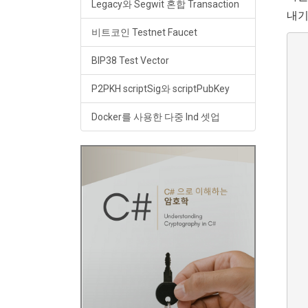
Legacy와 Segwit 혼합 Transaction
내기
비트코인 Testnet Faucet
  
  
BIP38 Test Vector
  
P2PKH scriptSig와 scriptPubKey
   
  
Docker를 사용한 다중 lnd 셋업
  
  
  
  
  
  
  
  
  
  
  
  
  
  
  
  