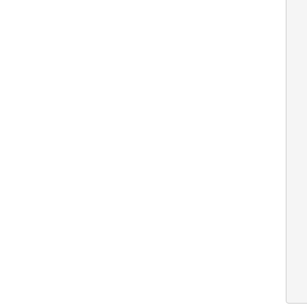
  
  
  
  
  
  
  
  
  
  
  
  
  
  
  
  
  
  
  
  
  
  
  