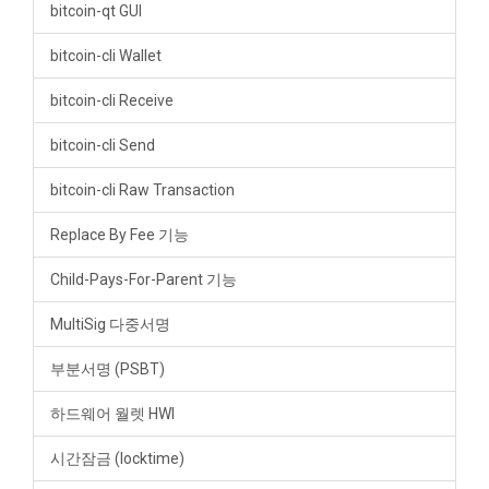
bitcoin-qt GUI
bitcoin-cli Wallet
bitcoin-cli Receive
bitcoin-cli Send
bitcoin-cli Raw Transaction
Replace By Fee 기능
Child-Pays-For-Parent 기능
MultiSig 다중서명
부분서명 (PSBT)
하드웨어 월렛 HWI
시간잠금 (locktime)