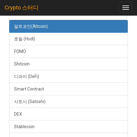
Crypto 스터디
Toggl
navig
알트코인(Altcoin)
호들 (Hodl)
FOMO
Shitcoin
디파이 (DeFi)
Smart Contract
사토시 (Satoshi)
DEX
Stablecoin