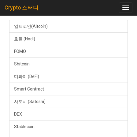
Crypto 스터디
Toggl
navig
알트코인(Altcoin)
호들 (Hodl)
FOMO
Shitcoin
디파이 (DeFi)
Smart Contract
사토시 (Satoshi)
DEX
Stablecoin